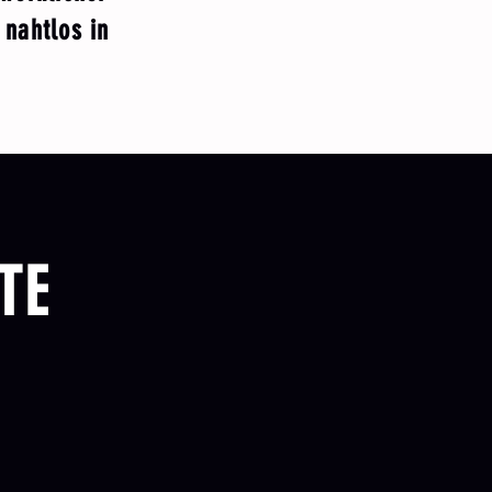
 nahtlos in
TE